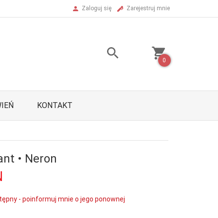
Zaloguj się
Zarejestruj mnie
0
IEŃ
KONTAKT
ant • Neron
N
tępny - poinformuj mnie o jego ponownej