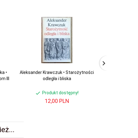
ka •
Aleksander Krawczuk • Starożytności
Antoni Mierz
m III
odległa i bliska
starożyt
Produkt dostępny!
Produ
12,
00
PLN
20,
eż...