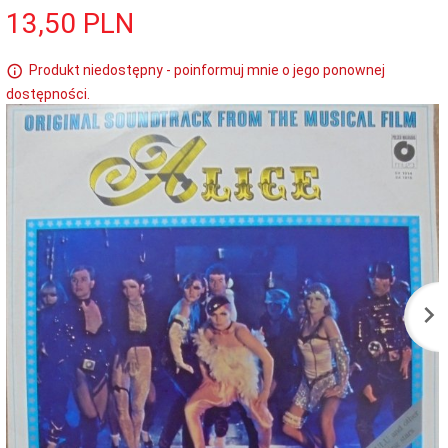
13,
50
PLN
Produkt niedostępny - poinformuj mnie o jego ponownej
dostępności.