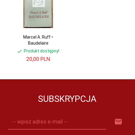
Marcel A. Ruff •
Baudelaire
Produkt dostępny!
20,
00
PLN
SUBSKRYPCJA
-- wpisz adres e-mail --