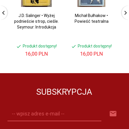
J.D. Salinger • Wyżej
Michał Bułhakow •
podnieście strop, cieśle.
Powieść teatralna
Seymour: Introdukcja
Produkt dostępny!
Produkt dostępny!
16,
00
PLN
16,
00
PLN
SUBSKRYPCJA
-- wpisz adres e-mail --