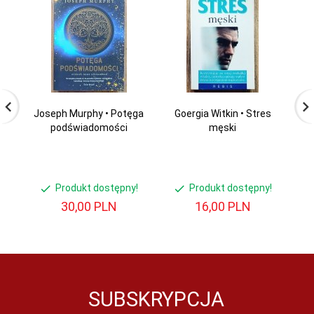
Joseph Murphy • Potęga
Goergia Witkin • Stres
J
podświadomości
męski
s
Produkt dostępny!
Produkt dostępny!
30,
00
PLN
16,
00
PLN
SUBSKRYPCJA