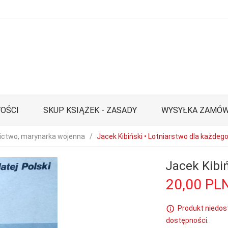
OŚCI
SKUP KSIĄŻEK - ZASADY
WYSYŁKA ZAMÓW
ictwo, marynarka wojenna
Jacek Kibiński • Lotniarstwo dla każdeg
Jacek Kibiń
20,
00
PL
Produkt niedos
dostępności.