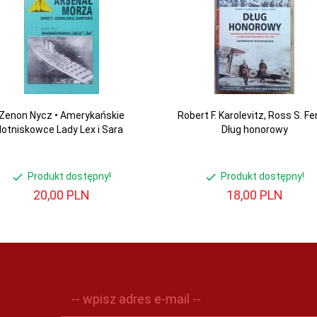
Zenon Nycz • Amerykańskie
Robert F. Karolevitz, Ross S. Fe
lotniskowce Lady Lex i Sara
Dług honorowy
Produkt dostępny!
Produkt dostępny!
20,
00
PLN
18,
00
PLN
-- wpisz adres e-mail --