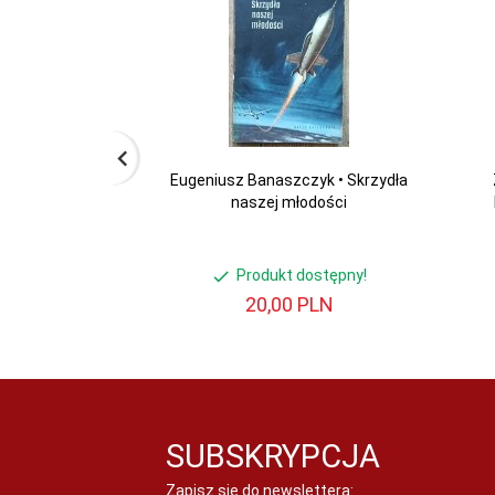
Eugeniusz Banaszczyk • Skrzydła
naszej młodości
Produkt dostępny!
20,
00
PLN
SUBSKRYPCJA
Zapisz się do newslettera: