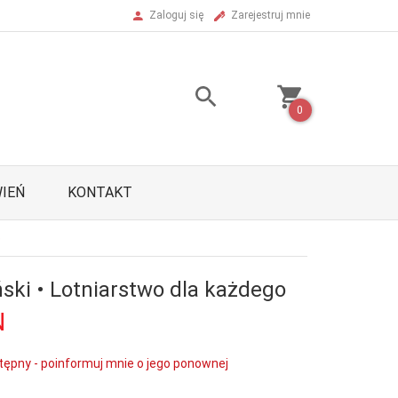
Zaloguj się
Zarejestruj mnie
0
IEŃ
KONTAKT
o
ski • Lotniarstwo dla każdego
N
tępny - poinformuj mnie o jego ponownej