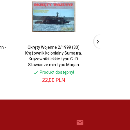
nn •
Okręty Wojenne 2/1999 (30)
Jan Kazimierz 
Krążownik kolonialny Sumatra.
Andrzej Sobi
Krążowniki lekkie typu C i D.
szlakach 1939
Stawiacze min typu Marjan
aut
Produkt dostępny!
Produ
22,
00
PLN
45,