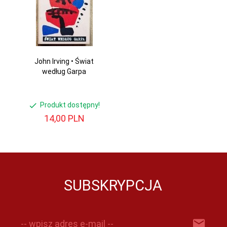
John Irving • Świat
według Garpa
Produkt dostępny!
14,
00
PLN
SUBSKRYPCJA
-- wpisz adres e-mail --