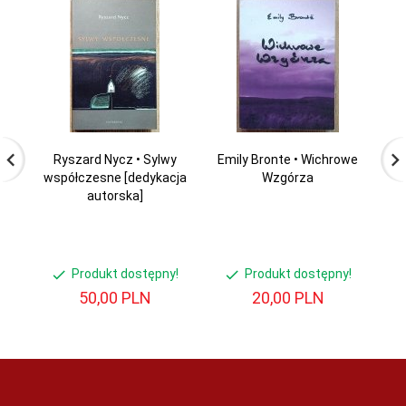
Ryszard Nycz • Sylwy
Emily Bronte • Wichrowe
W
współczesne [dedykacja
Wzgórza
M
autorska]
Produkt dostępny!
Produkt dostępny!
50,
00
PLN
20,
00
PLN