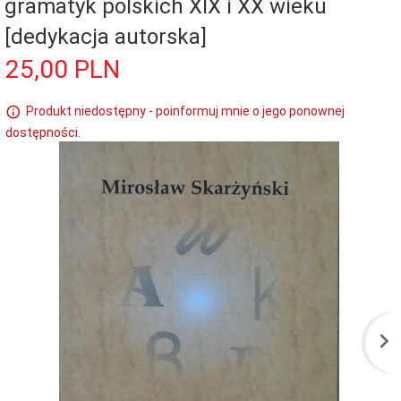
gramatyk polskich XIX i XX wieku
[dedykacja autorska]
25,
00
PLN
Produkt niedostępny - poinformuj mnie o jego ponownej
dostępności.