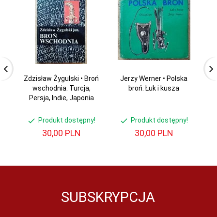
Zdzisław Żygulski • Broń
Jerzy Werner • Polska
wschodnia. Turcja,
broń. Łuk i kusza
Persja, Indie, Japonia
Produkt dostępny!
Produkt dostępny!
30,
00
PLN
30,
00
PLN
SUBSKRYPCJA