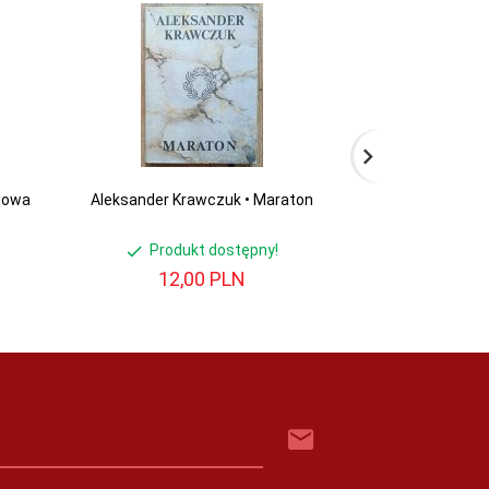
Lwowa
Aleksander Krawczuk • Maraton
Aleksander K
tro
Produkt dostępny!
Produ
12,
00
PLN
12,