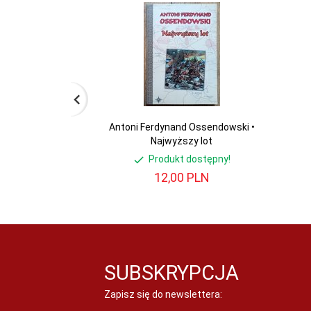
Antoni Ferdynand Ossendowski •
Najwyższy lot
Produkt dostępny!
12,
00
PLN
SUBSKRYPCJA
Zapisz się do newslettera: