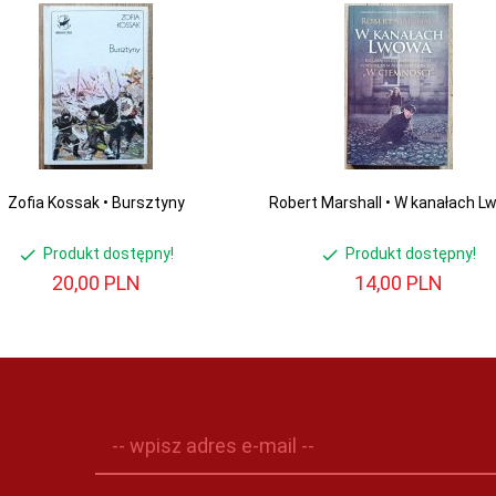
Zofia Kossak • Bursztyny
Robert Marshall • W kanałach 
Produkt dostępny!
Produkt dostępny!
20,
00
PLN
14,
00
PLN
-- wpisz adres e-mail --