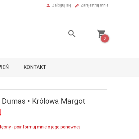
Zaloguj się
Zarejestruj mnie
0
IEŃ
KONTAKT
 Dumas • Królowa Margot
N
tępny - poinformuj mnie o jego ponownej