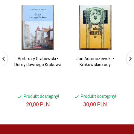
Ambroży Grabowski •
Jan Adamczewski •
M
Domy dawnego Krakowa
Krakowskie rody
F
Produkt dostępny!
Produkt dostępny!
20,
00
PLN
30,
00
PLN