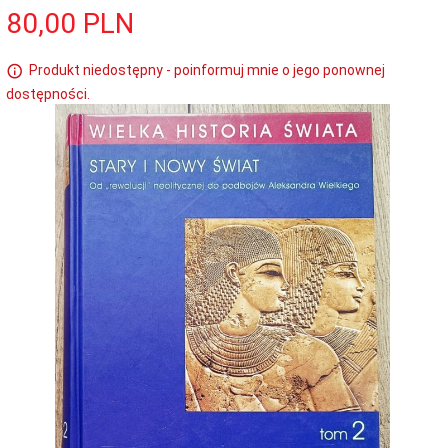
80,
00
PLN
Produkt niedostępny - poinformuj mnie o jego ponownej
dostępności.