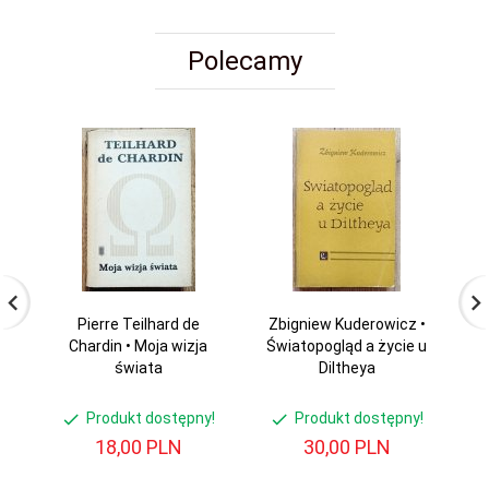
Polecamy
Pierre Teilhard de
Zbigniew Kuderowicz •
Nau
Chardin • Moja wizja
Światopogląd a życie u
S
świata
Diltheya
Produkt dostępny!
Produkt dostępny!
18,
00
PLN
30,
00
PLN