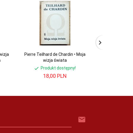
wizja
Pierre Teilhard de Chardin • Moja
Dziedzictwo Kant
m
wizja świata
kant
Produkt dostępny!
Produ
18,
00
PLN
30,