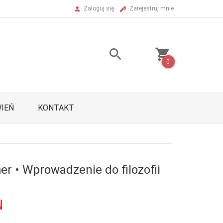
Zaloguj się
Zarejestruj mnie
0
IEŃ
KONTAKT
r • Wprowadzenie do filozofii
N