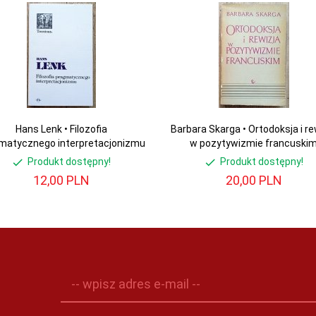
Hans Lenk • Filozofia
Barbara Skarga • Ortodoksja i re
matycznego interpretacjonizmu
w pozytywizmie francuski
Produkt dostępny!
Produkt dostępny!
12,
00
PLN
20,
00
PLN
-- wpisz adres e-mail --