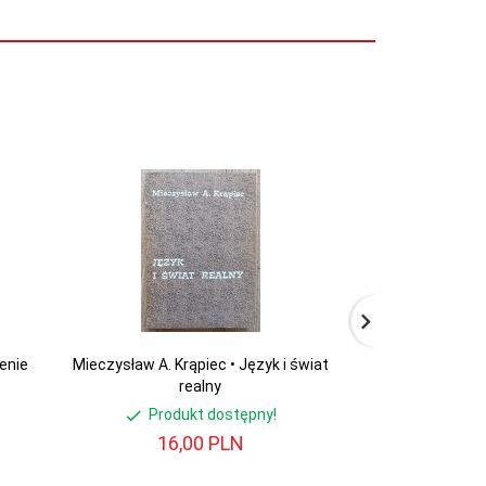
enie
Mieczysław A. Krąpiec • Język i świat
Nauka - Religia -
realny
w Caste
Produkt dostępny!
Produ
16,
00
PLN
20,