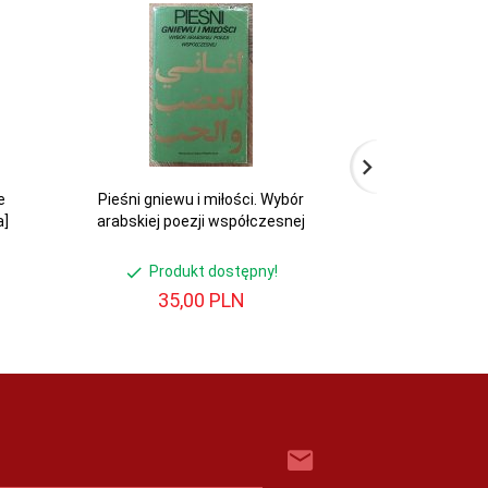
e
Pieśni gniewu i miłości. Wybór
Edward Lear • 
a]
arabskiej poezji współczesnej
Produkt dostępny!
Produ
35,
00
PLN
20,