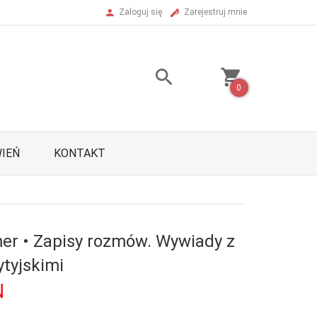
Zaloguj się
Zarejestruj mnie
0
IEŃ
KONTAKT
er • Zapisy rozmów. Wywiady z
ytyjskimi
N