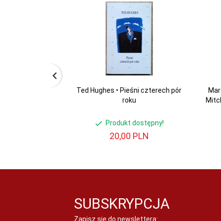
Ted Hughes • Pieśni czterech pór
Mare
roku
Mitc
Produkt dostępny!
20,
00
PLN
SUBSKRYPCJA
Zapisz się do newslettera: