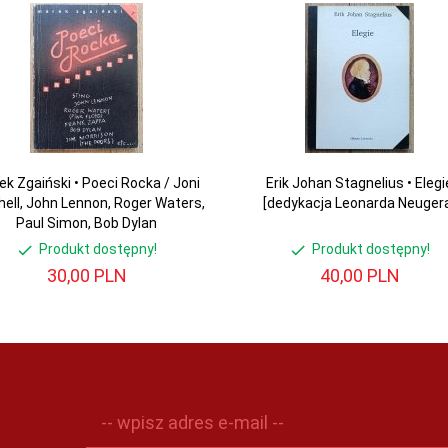
k Zgaiński • Poeci Rocka / Joni
Erik Johan Stagnelius • Elegi
hell, John Lennon, Roger Waters,
[dedykacja Leonarda Neuger
Paul Simon, Bob Dylan
Produkt dostępny!
Produkt dostępny!
30,
00
PLN
40,
00
PLN
-- wpisz adres e-mail --