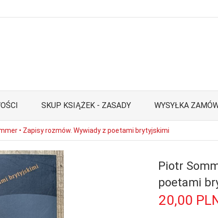
OŚCI
SKUP KSIĄŻEK - ZASADY
WYSYŁKA ZAMÓW
ommer • Zapisy rozmów. Wywiady z poetami brytyjskimi
Piotr Somm
poetami br
20,
00
PL