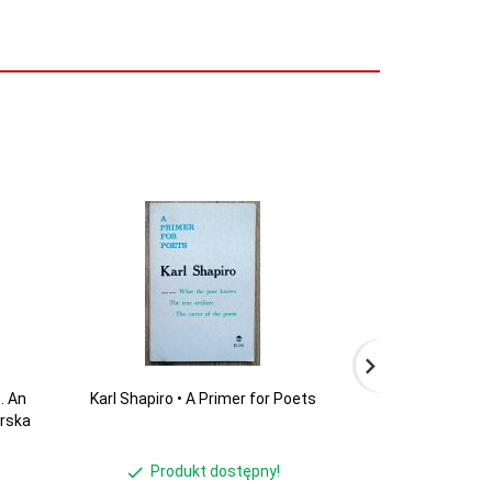
. An
Karl Shapiro • A Primer for Poets
Maurice Charney 
orska
Produkt dostępny!
Produ