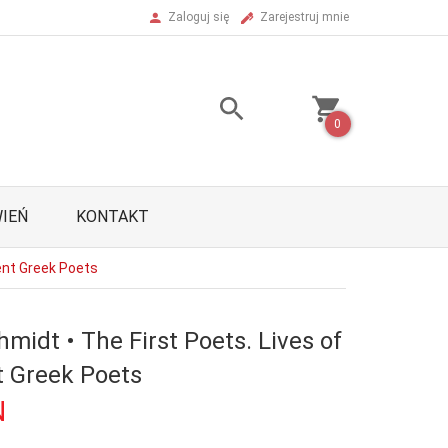
Zaloguj się
Zarejestruj mnie
0
IEŃ
KONTAKT
ient Greek Poets
midt • The First Poets. Lives of
t Greek Poets
N