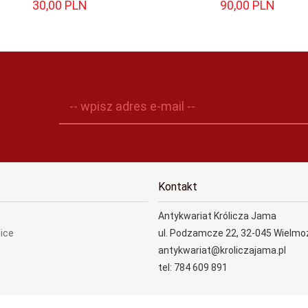
30,
00
PLN
90,
00
PLN
-- wpisz adres e-mail --
Kontakt
Antykwariat Królicza Jama
lice
ul. Podzamcze 22, 32-045 Wielmo
antykwariat@kroliczajama.pl
tel: 784 609 891