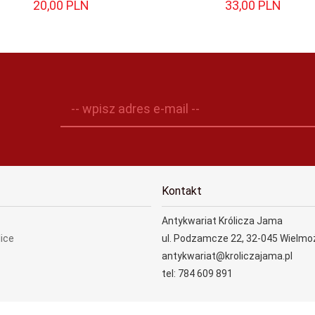
20,
00
PLN
33,
00
PLN
-- wpisz adres e-mail --
Kontakt
Antykwariat Królicza Jama
lice
ul. Podzamcze 22, 32-045 Wielmo
antykwariat@kroliczajama.pl
tel: 784 609 891