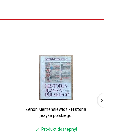
Zenon Klemensiewicz • Historia
Maurice-Edgar Co
języka polskiego
tł
Produkt dostępny!
Produ