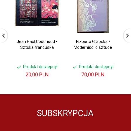
Jean Paul Couchoud •
Elżbieta Grabska •
re
Sztuka francuska
Moderniści o sztuce
t
Produkt dostępny!
Produkt dostępny!
20,
00
PLN
70,
00
PLN
SUBSKRYPCJA