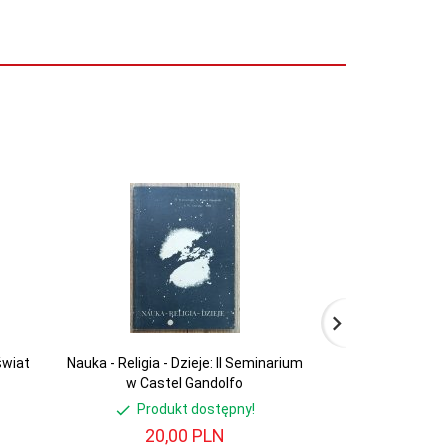
świat
Nauka - Religia - Dzieje: II Seminarium
Zbigniew Kudero
w Castel Gandolfo
a życie
Produkt dostępny!
Produ
20,
00
PLN
30,