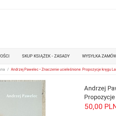
OŚCI
SKUP KSIĄŻEK - ZASADY
WYSYŁKA ZAMÓW
sna
Andrzej Pawelec • Znaczenie ucieleśnione. Propozycje kręgu L
Andrzej Pa
Propozycje
50,
00
PL