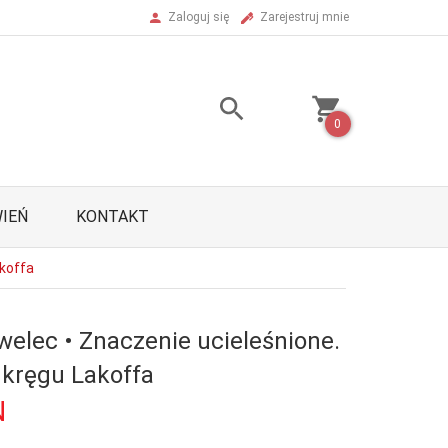
Zaloguj się
Zarejestruj mnie
0
IEŃ
KONTAKT
akoffa
welec • Znaczenie ucieleśnione.
 kręgu Lakoffa
N