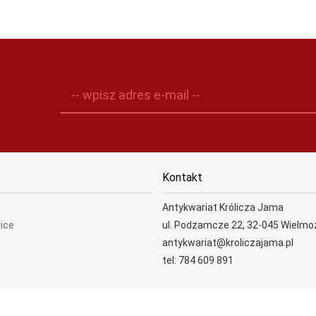
-- wpisz adres e-mail --
Kontakt
Antykwariat Królicza Jama
lice
ul. Podzamcze 22, 32-045 Wielmo
antykwariat@kroliczajama.pl
tel: 784 609 891