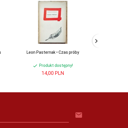
u
Leon Pasternak • Czas próby
Czesław Miłosz •
Produkt dostępny!
Produ
14,
00
PLN
16,