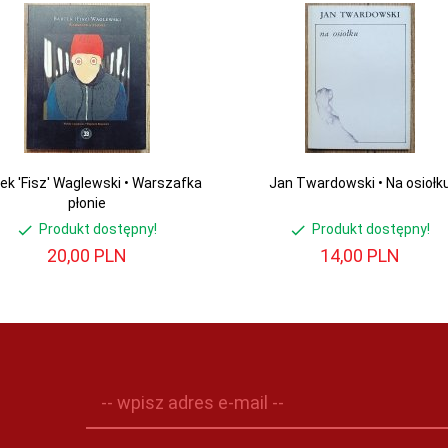
ek 'Fisz' Waglewski • Warszafka
Jan Twardowski • Na osiołk
płonie
Produkt dostępny!
Produkt dostępny!
20,
00
PLN
14,
00
PLN
-- wpisz adres e-mail --