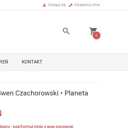
Zaloguj się
Zarejestruj mnie
0
IEŃ
KONTAKT
Swen Czachorowski • Planeta
N
tępny - poinformuj mnie o jego ponownej