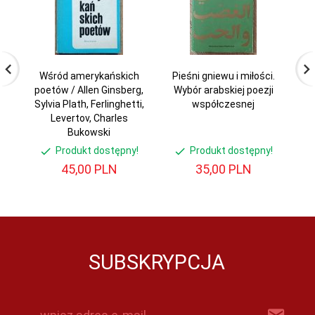
Wśród amerykańskich
Pieśni gniewu i miłości.
poetów / Allen Ginsberg,
Wybór arabskiej poezji
Sylvia Plath, Ferlinghetti,
współczesnej
Levertov, Charles
Bukowski
Produkt dostępny!
Produkt dostępny!
45,
00
PLN
35,
00
PLN
SUBSKRYPCJA