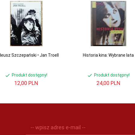
eusz Szczepański • Jan Troell
Historia kina: Wybrane lata
Produkt dostępny!
Produkt dostępny!
12,
00
PLN
24,
00
PLN
-- wpisz adres e-mail --