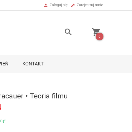
Zaloguj się
Zarejestruj mnie
0
IEŃ
KONTAKT
racauer • Teoria filmu
N
ny!