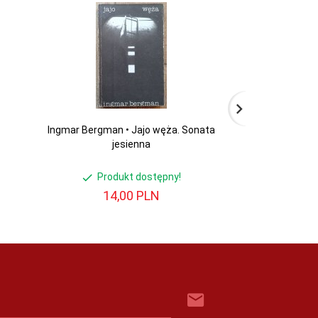
Ingmar Bergman • Jajo węża. Sonata
Kino według Alic
jesienna
Profesor 
Produkt dostępny!
Produ
14,
00
PLN
29,