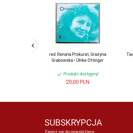
red. Renata Prokurat, Grażyna
Tad
Grabowska • Ulrike Ottinger
Produkt dostępny!
20,
00
PLN
SUBSKRYPCJA
Zapisz się do newslettera: