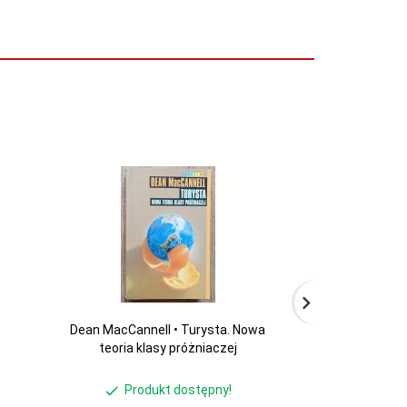
Dean MacCannell • Turysta. Nowa
red. Michał G
teoria klasy próżniaczej
społe
Produkt dostępny!
Produ