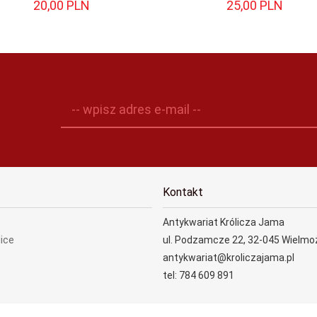
20,
00
PLN
25,
00
PLN
-- wpisz adres e-mail --
Kontakt
Antykwariat Królicza Jama
lice
ul. Podzamcze 22, 32-045 Wielmo
antykwariat@kroliczajama.pl
tel: 784 609 891