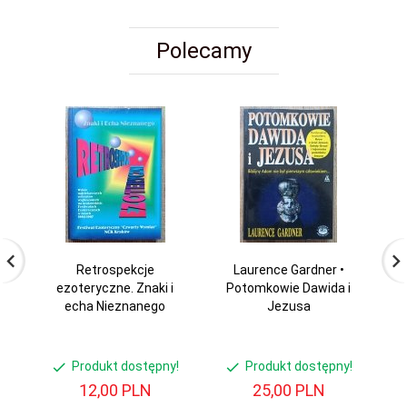
Polecamy
Retrospekcje
Laurence Gardner •
Ni
ezoteryczne. Znaki i
Potomkowie Dawida i
•
echa Nieznanego
Jezusa
Produkt dostępny!
Produkt dostępny!
12,
00
PLN
25,
00
PLN