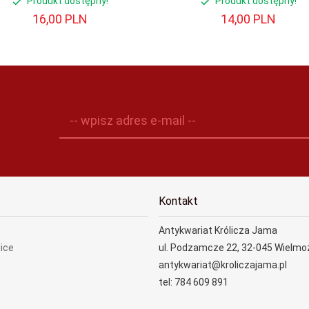
Produkt dostępny!
Produkt dostępny!
16,
00
PLN
14,
00
PLN
-- wpisz adres e-mail --
Kontakt
Antykwariat Królicza Jama
lice
ul. Podzamcze 22, 32-045 Wielmo
antykwariat@kroliczajama.pl
tel: 784 609 891