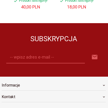
Produkt dostępny!
Produkt dostępny!
40,
00
PLN
18,
00
PLN
SUBSKRYPCJA
-- wpisz adres e-mail --
Informacje
Kontakt