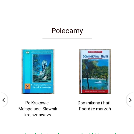
Polecamy
Po Krakowie i
Dominikana i Haiti.
Wł
Małopolsce. Słownik
Podróże marzeń
krajoznawczy