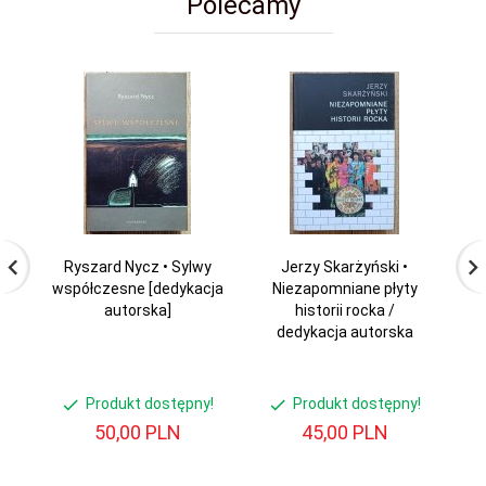
Polecamy
Ryszard Nycz • Sylwy
Jerzy Skarżyński •
T
współczesne [dedykacja
Niezapomniane płyty
D
autorska]
historii rocka /
s
dedykacja autorska
Produkt dostępny!
Produkt dostępny!
50,
00
PLN
45,
00
PLN