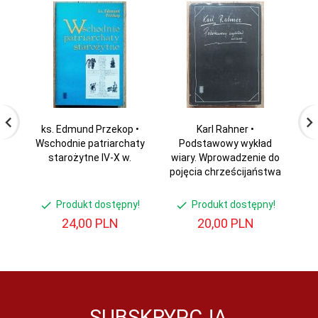
ks. Edmund Przekop •
Karl Rahner •
Wschodnie patriarchaty
Podstawowy wykład
Ro
starożytne IV-X w.
wiary. Wprowadzenie do
Zw
pojęcia chrześcijaństwa
Produkt dostępny!
Produkt dostępny!
24,
00
PLN
20,
00
PLN
SUBSKRYPCJA