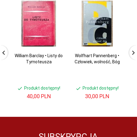
William Barclay • Listy do
Wolfhart Pannenberg •
P
Tymoteusza
Człowiek, wolność, Bóg
Produkt dostępny!
Produkt dostępny!
40,
00
PLN
30,
00
PLN
SUBSKRYPCJA