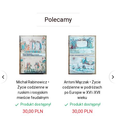
Polecamy
Michał Rabinowicz •
Antoni Mączak • Życie
K
Życie codzienne w
codzienne w podróżach
ruskim i rosyjskim
po Europie w XVI i XVII
p
mieście feudalnym
wieku
Produkt dostępny!
Produkt dostępny!
30,
00
PLN
30,
00
PLN