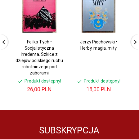
Feliks Tych •
Jerzy Piechowski •
M
Socjalistyczna
Herby, magia, mity
W
irredenta. Szkice z
dziejów polskiego ruchu
robotniczego pod
zaborami
Produkt dostępny!
Produkt dostępny!
26,
00
PLN
18,
00
PLN
SUBSKRYPCJA