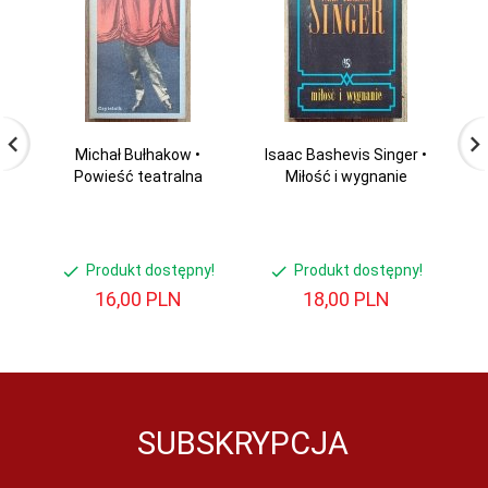
Michał Bułhakow •
Isaac Bashevis Singer •
Powieść teatralna
Miłość i wygnanie
P
Produkt dostępny!
Produkt dostępny!
16,
00
PLN
18,
00
PLN
SUBSKRYPCJA