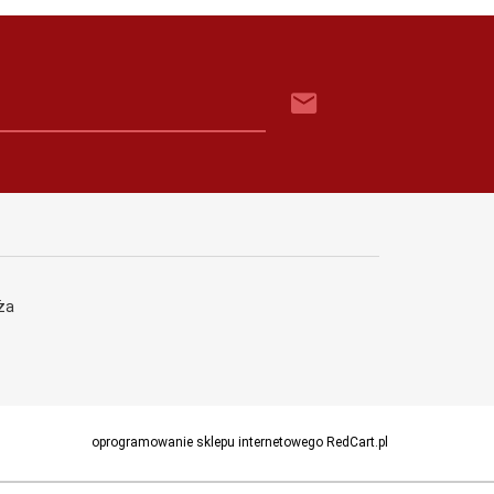
ża
oprogramowanie sklepu internetowego
RedCart.pl
Face