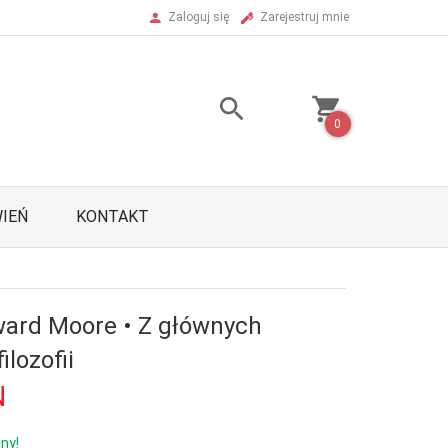
Zaloguj się
Zarejestruj mnie
0
IEŃ
KONTAKT
ard Moore • Z głównych
ilozofii
N
ny!