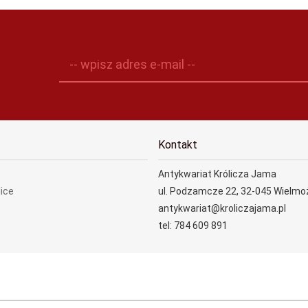
-- wpisz adres e-mail --
Kontakt
Antykwariat Królicza Jama
lice
ul. Podzamcze 22, 32-045 Wielmo
antykwariat@kroliczajama.pl
tel: 784 609 891