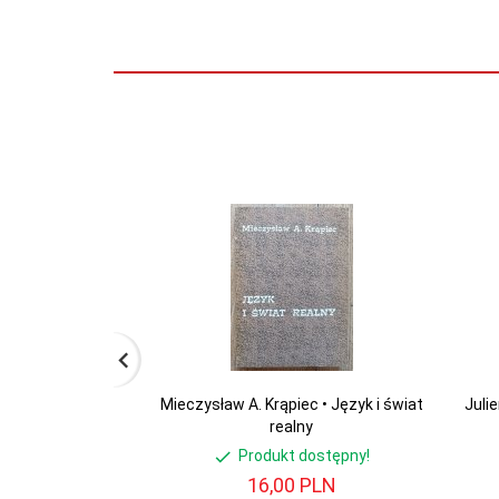
Mieczysław A. Krąpiec • Język i świat
Julie
realny
Produkt dostępny!
16,
00
PLN