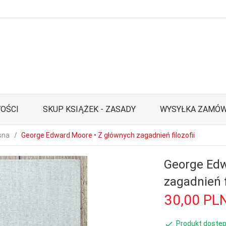
OŚCI
SKUP KSIĄŻEK - ZASADY
WYSYŁKA ZAMÓW
sna
George Edward Moore • Z głównych zagadnień filozofii
George Edw
zagadnień f
30,
00
PL
Produkt dostęp