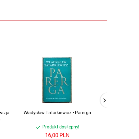
wizja
Władysław Tatarkiewicz • Parerga
Adam Chmielews
m
do filozofii
Produkt dostępny!
Produ
16,
00
PLN
40,