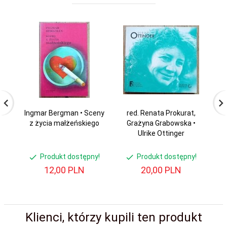
Ingmar Bergman • Sceny
red. Renata Prokurat,
Ta
z życia małżeńskiego
Grażyna Grabowska •
Ulrike Ottinger
Produkt dostępny!
Produkt dostępny!
12,
00
PLN
20,
00
PLN
Klienci, którzy kupili ten produkt