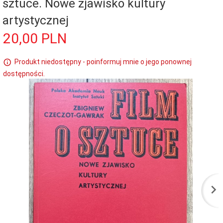
sztuce. Nowe zjawisko kultury
artystycznej
20,
00
PLN
Produkt niedostępny - poinformuj mnie o jego ponownej
dostępności.