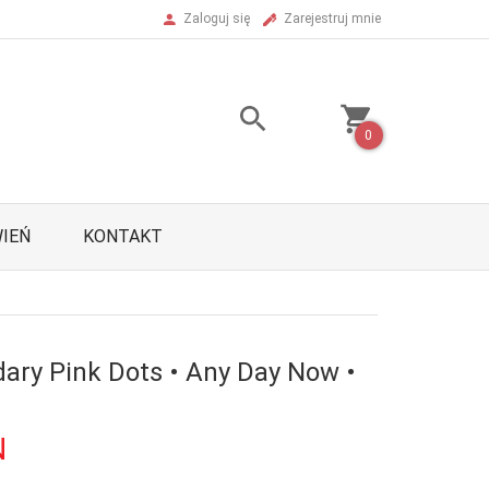
Zaloguj się
Zarejestruj mnie
0
IEŃ
KONTAKT
ary Pink Dots • Any Day Now •
N