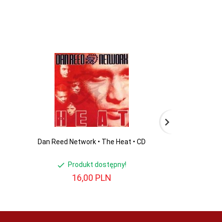
Dan Reed Network • The Heat • CD
Salad • 
Produkt dostępny!
Produ
16,
00
PLN
24,