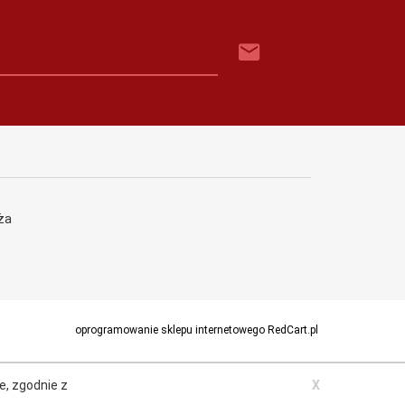
ża
oprogramowanie sklepu internetowego
RedCart.pl
Face
e, zgodnie z
X