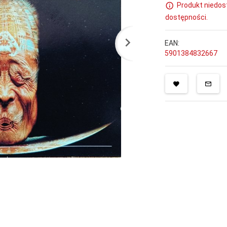
Produkt niedos
dostępności.
EAN:
5901384832667