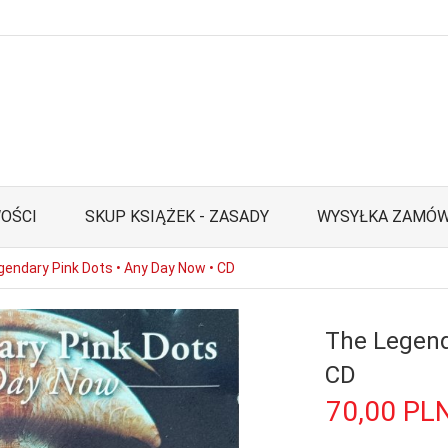
OŚCI
SKUP KSIĄŻEK - ZASADY
WYSYŁKA ZAMÓW
endary Pink Dots • Any Day Now • CD
The Legend
CD
70,
00
PL