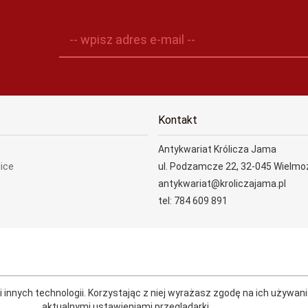
-- wpisz adres e-mail --
Kontakt
Antykwariat Królicza Jama
lice
ul. Podzamcze 22, 32-045 Wielmo
antykwariat@kroliczajama.pl
tel: 784 609 891
 innych technologii.
Korzystając z niej wyrażasz zgodę na ich używani
aktualnymi
ustawieniami przeglądarki
.