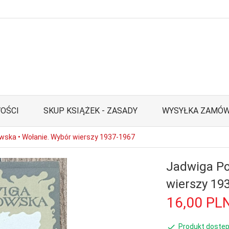
OŚCI
SKUP KSIĄŻEK - ZASADY
WYSYŁKA ZAMÓW
ska • Wołanie. Wybór wierszy 1937-1967
Jadwiga Po
wierszy 19
16,
00
PL
Produkt dostęp