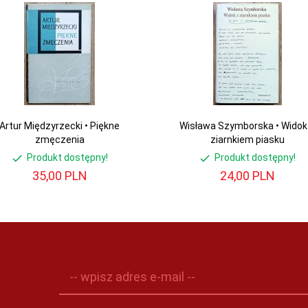
Artur Międzyrzecki • Piękne
Wisława Szymborska • Widok
zmęczenia
ziarnkiem piasku
Produkt dostępny!
Produkt dostępny!
35,
00
PLN
24,
00
PLN
-- wpisz adres e-mail --