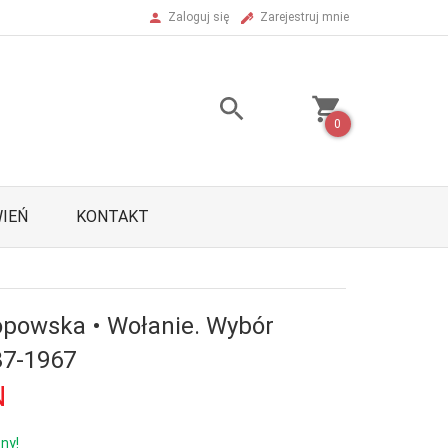
Zaloguj się
Zarejestruj mnie
0
IEŃ
KONTAKT
powska • Wołanie. Wybór
37-1967
N
ny!