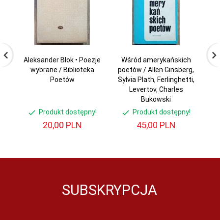
Aleksander Błok • Poezje
Wśród amerykańskich
E
wybrane / Biblioteka
poetów / Allen Ginsberg,
Poetów
Sylvia Plath, Ferlinghetti,
Levertov, Charles
Bukowski
Produkt dostępny!
Produkt dostępny!
20,
00
PLN
45,
00
PLN
SUBSKRYPCJA