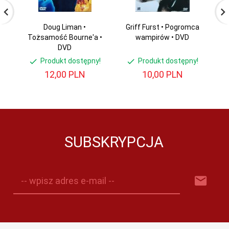
Doug Liman •
Griff Furst • Pogromca
Ha
Tożsamość Bourne'a •
wampirów • DVD
DVD
Produkt dostępny!
Produkt dostępny!
12,
00
PLN
10,
00
PLN
SUBSKRYPCJA
-- wpisz adres e-mail --