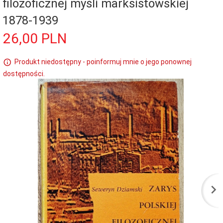
filozoficznej myśli marksistowskiej
1878-1939
26,
00
PLN
Produkt niedostępny - poinformuj mnie o jego ponownej
dostępności.