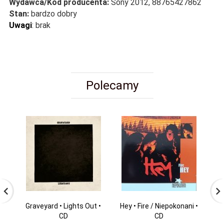
Wydawca/Kod producenta:
Sony 2012, 88765427862
Stan:
bardzo dobry
Uwagi
:
brak
Polecamy
Graveyard • Lights Out •
Hey • Fire / Niepokonani •
Da
CD
CD