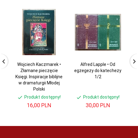
Wojciech Kaczmarek •
Alfred Lapple • Od
Wi
Złamane pieczęcie
egzegezy do katechezy
Księgi. Inspiracje biblijne
1/2
w dramaturgii Młodej
Polski
Produkt dostępny!
Produkt dostępny!
16,
00
PLN
30,
00
PLN