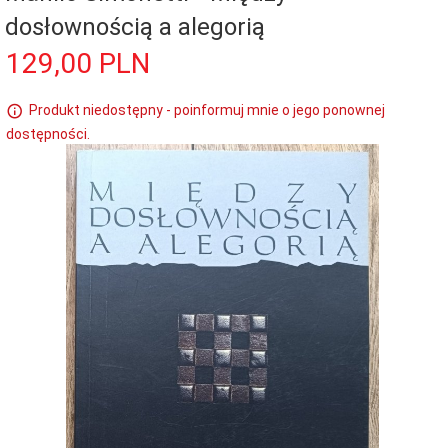
dosłownością a alegorią
129,
00
PLN
Produkt niedostępny - poinformuj mnie o jego ponownej
dostępności.