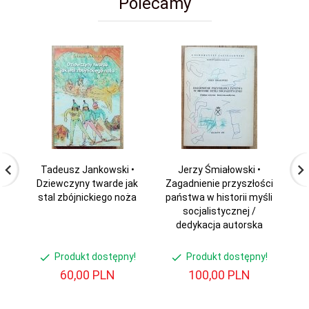
Polecamy
Tadeusz Jankowski •
Jerzy Śmiałowski •
W
Dziewczyny twarde jak
Zagadnienie przyszłości
M
stal zbójnickiego noża
państwa w historii myśli
socjalistycznej /
dedykacja autorska
Produkt dostępny!
Produkt dostępny!
60,
00
PLN
100,
00
PLN