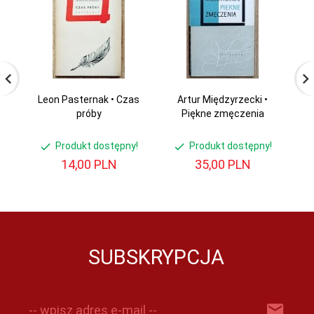
Leon Pasternak • Czas
Artur Międzyrzecki •
He
próby
Piękne zmęczenia
t
Produkt dostępny!
Produkt dostępny!
14,
00
PLN
35,
00
PLN
SUBSKRYPCJA
-- wpisz adres e-mail --