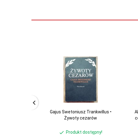
Gajus Swetoniusz Trankwillus •
A
Żywoty cezarów
c
Produkt dostępny!