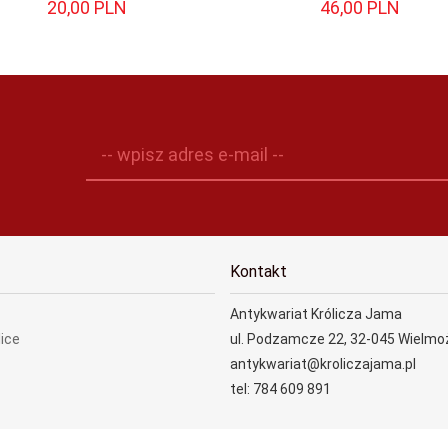
20,
00
PLN
46,
00
PLN
-- wpisz adres e-mail --
Kontakt
Antykwariat Królicza Jama
lice
ul. Podzamcze 22, 32-045 Wielmo
antykwariat@kroliczajama.pl
tel: 784 609 891