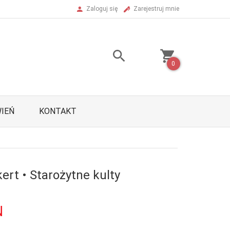
Zaloguj się
Zarejestruj mnie
0
IEŃ
KONTAKT
ert • Starożytne kulty
N