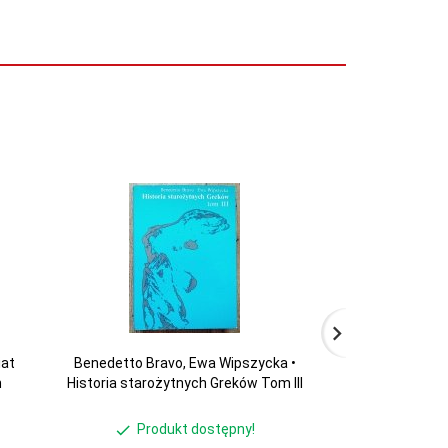
iat
Benedetto Bravo, Ewa Wipszycka •
Aleksander Kr
n
Historia starożytnych Greków Tom III
Produkt dostępny!
Produ