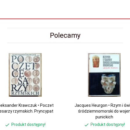
Polecamy
leksander Krawczuk • Poczet
Jacques Heurgon • Rzym i św
esarzy rzymskich. Pryncypat
śródziemnomorski do woje
punickich
Produkt dostępny!
Produkt dostępny!