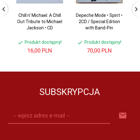
Chill n' Michael. A Chill
Depeche Mode • Spirit •
E
Out Tribute to Michael
2CD / Special Edition
Ph
Jackson • CD
with Band-Pin
Produkt dostępny!
Produkt dostępny!
16,
00
PLN
70,
00
PLN
SUBSKRYPCJA
-- wpisz adres e-mail --