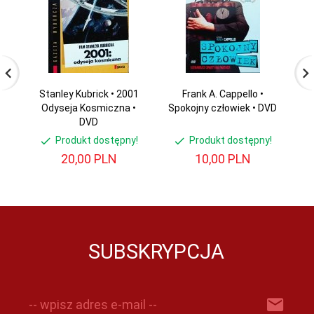
Stanley Kubrick • 2001
Frank A. Cappello •
D
Odyseja Kosmiczna •
Spokojny człowiek • DVD
DVD
Produkt dostępny!
Produkt dostępny!
20,
00
PLN
10,
00
PLN
SUBSKRYPCJA
-- wpisz adres e-mail --