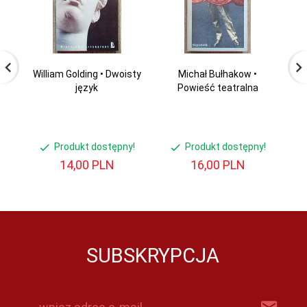
William Golding • Dwoisty
Michał Bułhakow •
język
Powieść teatralna
Produkt dostępny!
Produkt dostępny!
14,
00
PLN
16,
00
PLN
SUBSKRYPCJA