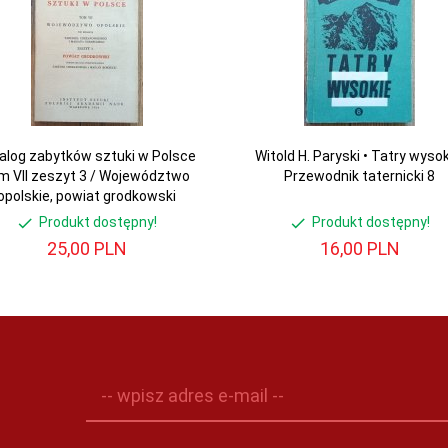
alog zabytków sztuki w Polsce
Witold H. Paryski • Tatry wysok
m VII zeszyt 3 / Województwo
Przewodnik taternicki 8
opolskie, powiat grodkowski
Produkt dostępny!
Produkt dostępny!
25,
00
PLN
16,
00
PLN
-- wpisz adres e-mail --