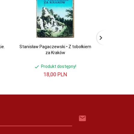
ie.
Stanisław Pagaczewski • Z tobołkiem
Pomniki sztuki
za Kraków
Po
Produkt dostępny!
Produ
18,
00
PLN
33,