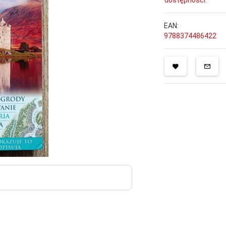
dostępności.
EAN:
9788374486422