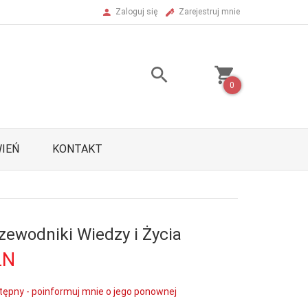
Zaloguj się
Zarejestruj mnie
0
IEŃ
KONTAKT
zewodniki Wiedzy i Życia
LN
tępny - poinformuj mnie o jego ponownej