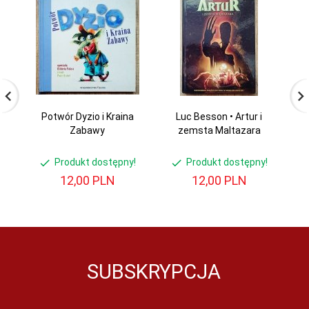
Potwór Dyzio i Kraina
Luc Besson • Artur i
K
Zabawy
zemsta Maltazara
Produkt dostępny!
Produkt dostępny!
12,
00
PLN
12,
00
PLN
SUBSKRYPCJA