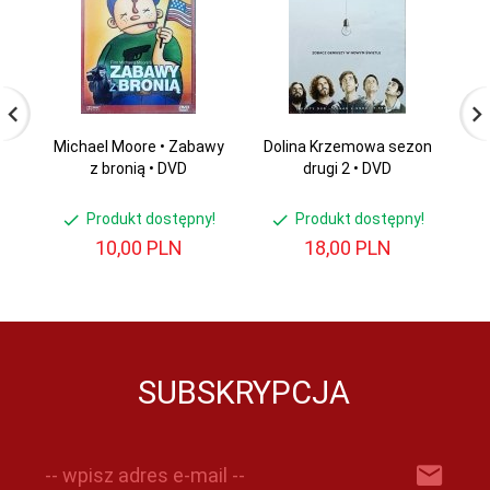
Michael Moore • Zabawy
Dolina Krzemowa sezon
z bronią • DVD
drugi 2 • DVD
T
Produkt dostępny!
Produkt dostępny!
10,
00
PLN
18,
00
PLN
SUBSKRYPCJA
-- wpisz adres e-mail --